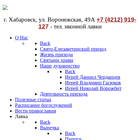
г. Хабаровск, ул. Воронежская, 49А
+7 (4212) 919-
12
7
- тел. иконной лавки
О Нас
Back
Свято-Елизаветинский приход
Жизнь прихода
Святыни храма
Наше духовенство
Back
Иерей Даниил Черданцев
Иерей Владимир Гасюков
Иерей Николай Ворожбит
Деятельность прихода
Полезные статьи
Расписание богослужений
Вести православия
Лавка
Back
Выпечка
Back
Пироги