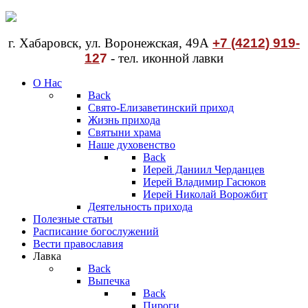
г. Хабаровск, ул. Воронежская, 49А
+7 (4212) 919-
12
7
- тел. иконной лавки
О Нас
Back
Свято-Елизаветинский приход
Жизнь прихода
Святыни храма
Наше духовенство
Back
Иерей Даниил Черданцев
Иерей Владимир Гасюков
Иерей Николай Ворожбит
Деятельность прихода
Полезные статьи
Расписание богослужений
Вести православия
Лавка
Back
Выпечка
Back
Пироги